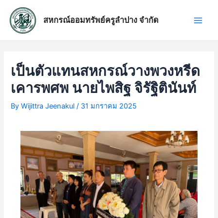
Skip
แนะแนว
Main
to
เรื่อง
สหกรณ์ออมทรัพย์ครูลำปาง จำกัด
Men
content
เป็นตัวแทนสหกรณ์วางพวงหรีด
เคารพศพ นายไพสิฐ จิรัฐิตินันท์
By
Wijittra Jeenakul
/
31 มกราคม 2025