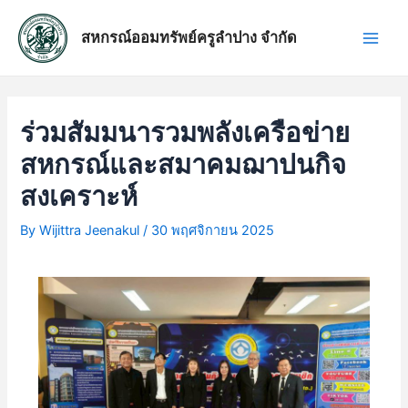
Skip
แนะแนว
Main
to
เรื่อง
สหกรณ์ออมทรัพย์ครูลำปาง จำกัด
Men
content
ร่วมสัมมนารวมพลังเครือข่าย
สหกรณ์และสมาคมฌาปนกิจ
สงเคราะห์
By
Wijittra Jeenakul
/
30 พฤศจิกายน 2025