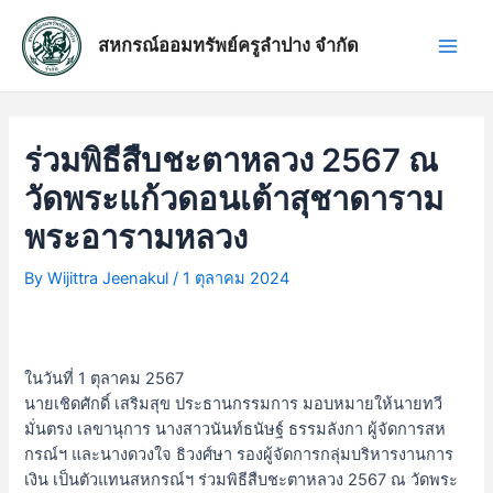
Skip
แนะแนว
Main
to
เรื่อง
สหกรณ์ออมทรัพย์ครูลำปาง จำกัด
Men
content
ร่วมพิธีสืบชะตาหลวง 2567 ณ
วัดพระแก้วดอนเต้าสุชาดาราม
พระอารามหลวง
By
Wijittra Jeenakul
/
1 ตุลาคม 2024
ในวันที่ 1 ตุลาคม 2567
นายเชิดศักดิ์ เสริมสุข ประธานกรรมการ มอบหมายให้นายทวี
มั่นตรง เลขานุการ นางสาวนันท์ธนัษฐ์ ธรรมลังกา ผู้จัดการสห
กรณ์ฯ และนางดวงใจ ธิวงศ์ษา รองผู้จัดการกลุ่มบริหารงานการ
เงิน เป็นตัวแทนสหกรณ์ฯ ร่วมพิธีสืบชะตาหลวง 2567 ณ วัดพระ