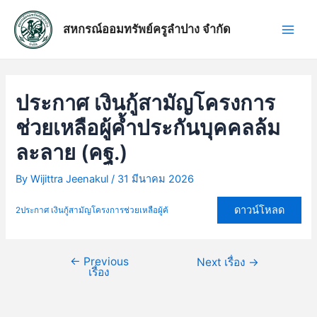
Skip
แนะแนว
Main
to
เรื่อง
สหกรณ์ออมทรัพย์ครูลำปาง จำกัด
Men
content
ประกาศ เงินกู้สามัญโครงการ
ช่วยเหลือผู้ค้ำประกันบุคคลล้ม
ละลาย (คฐ.)
By
Wijittra Jeenakul
/
31 มีนาคม 2026
ดาวน์โหลด
2ประกาศ เงินกู้สามัญโครงการช่วยเหลือผู้ค้
←
Previous
Next เรื่อง
→
เรื่อง