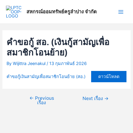
Skip
แนะแนว
Main
to
เรื่อง
สหกรณ์ออมทรัพย์ครูลำปาง จำกัด
Men
content
คำขอกู้ สอ. (เงินกู้สามัญเพื่อ
สมาชิกโอนย้าย)
By
Wijittra Jeenakul
/
13 กุมภาพันธ์ 2026
คำขอกู้เงินสามัญเพื่อสมาชิกโอนย้าย (สอ.)
ดาวน์โหลด
←
Previous
Next เรื่อง
→
เรื่อง