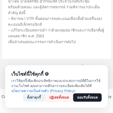
นำโดย นายฉัตรชัย สุวรรณเลิศ ประธานในที่ประชุม
พร้อมด้วยคณะ และผู้จัดการสหกรณ์ ร่วมพิจารณาประเด็น
สำคัญ ดังนี้
– พิจารณา VTR ขั้นตอนการลงคะแนนเลือกตั้งด้วยเครื่องลง
คะแนนอิเล็กทรอนิกส์
– แก้ไขระเบียบสหกรณ์ฯ ว่าด้วยกลุ่มสมาชิกและการเลือกตั้งผู้
แทนสมาชิก พ.ศ. 2563
เพื่อนำเสนอคณะกรรมการดำเนินการต่อไป
←
Previous
Next เรื่อง
→
เรื่อง
เว็บไซต์นี้ใช้คุกกี้ 🍪
เราใช้คุกกี้เพื่อเพิ่มประสิทธิภาพและประสบการณ์ที่ดีในการใช้
งานเว็บไซต์ คุณสามารถศึกษารายละเอียดเพิ่มเติมได้ที่
นโยบายความเป็นส่วนตัว (Privacy Policy)
Copyright © 2026 สหกรณ์ออมทรัพย์ครูลำปาง จำกัด | Powered by
ตั้งค่าคุกกี้
ปฏิเสธทั้งหมด
ยอมรับทั้งหมด
Astra WordPress Theme