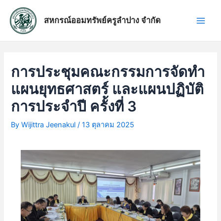
Skip
แนะแนว
Main
to
เรื่อง
สหกรณ์ออมทรัพย์ครูลำปาง จำกัด
Men
content
การประชุมคณะกรรมการจัดทำ
แผนยุทธศาสตร์ และแผนปฏิบัติ
การประจำปี ครั้งที่ 3
By
Wijittra Jeenakul
/
13 ตุลาคม 2025